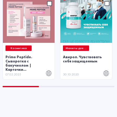
Косметика
Макеты для ...
Prime Peptide.
Авирол. Чувствовать
Сыворотка с
себя защищенным
бакучиолом |
Карточки...
07.05.2025
30.10.2020