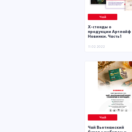
Чай
X-стенды о
продукции Артлайф 
Новинки. Часть1
11.02.2022
Чай
Чай Вьетнамский