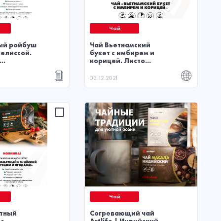
Чай
ый ройбуш
Чай Вьетнамский
мелиссой.
букет с имбирем и
..
корицей. Листо...
03.12.2021
Чай
тный
Согревающий чай