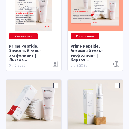
Косметика
Косметика
Prime Peptide.
Prime Peptide.
Энзимный гель-
Энзимный гель-
эксфолиант |
эксфолиант |
Листов...
Карточ...
01.12.2025
01.12.2025