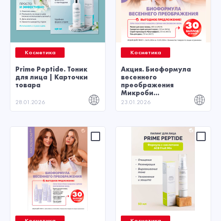
Косметика
Косметика
Prime Peptide. Тоник
Акция. Биоформула
для лица | Карточки
весеннего
товара
преображения
Микроби...
28.01.2026
23.01.2026
Косметика
Косметика