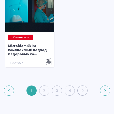
Косметика
Microbiom Skin:
комплексный подход
к здоровью ко...
18.09.2025
1
2
3
4
5