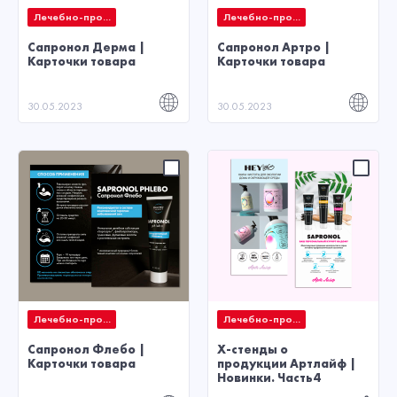
Лечебно-про...
Лечебно-про...
Сапронол Дерма |
Сапронол Артро |
Карточки товара
Карточки товара
30.05.2023
30.05.2023
Лечебно-про...
Лечебно-про...
Сапронол Флебо |
X-стенды о
Карточки товара
продукции Артлайф |
Новинки. Часть4