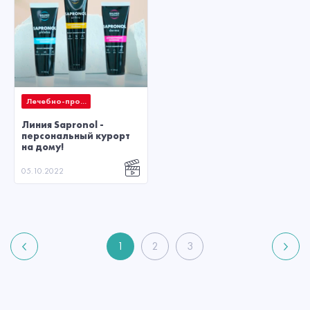
Лечебно-про...
Линия Sapronol -
персональный курорт
на дому!
05.10.2022
1
2
3