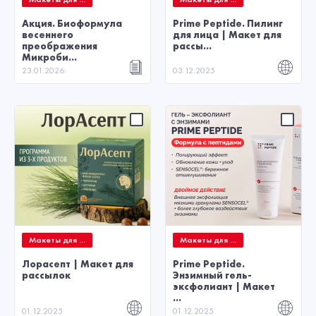
Акция. Биоформула
Prime Peptide. Пилинг
весеннего
для лица | Макет для
преображения
рассы...
Микроби...
23.01.2026
03.12.2025
Макеты для ...
Макеты для ...
Лорасепт | Макет для
Prime Peptide.
рассылок
Энзимный гель-
эксфолиант | Макет
...
01.12.2025
01.12.2025