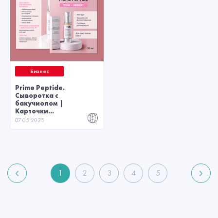
Бизнес
Prime Peptide.
Сыворотка с
бакучиолом |
Карточки...
07.05.2025
1
2
3
4
5