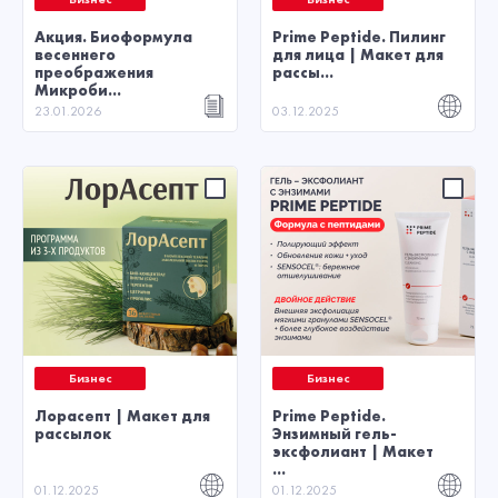
Акция. Биоформула
Prime Peptide. Пилинг
весеннего
для лица | Макет для
преображения
рассы...
Микроби...
23.01.2026
03.12.2025
Бизнес
Бизнес
Лорасепт | Макет для
Prime Peptide.
рассылок
Энзимный гель-
эксфолиант | Макет
...
01.12.2025
01.12.2025