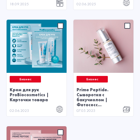
18.09.2025
02.06.2025
Бизнес
Бизнес
Крем для рук
Prime Peptide.
ProBiocosmetics |
Сыворотка с
Карточки товара
бакучиолом |
Фотосесс...
02.06.2025
07.05.2025