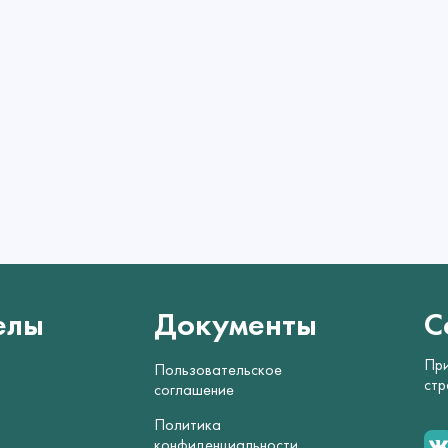
елы
Документы
С
При
Пользовательское
стр
соглашение
Политика
конфиденциальности