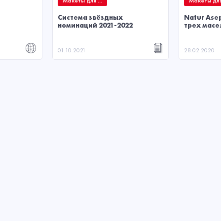
Макеты для ...
Макеты для 
Система звёздных
Natur Ase
номинаций 2021-2022
трех масе
01.10.2021
28.02.2020