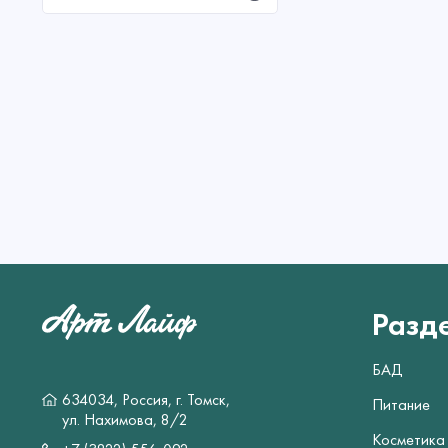
Разд
БАД
634034, Россия, г. Томск,
Питание
ул. Нахимова, 8/2
Косметика