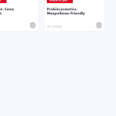
...
Макеты для ...
pt. Сила
Probiocosmetics.
л
Микробиом-Friendly
30.11.2020