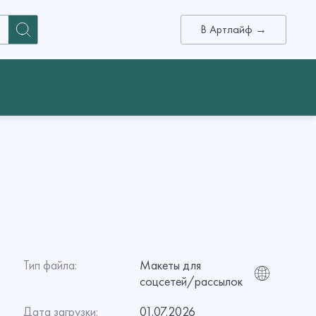
В Артлайф →
Тип файла:
Макеты для
соцсетей/рассылок
Дата загрузки:
01.07.2026