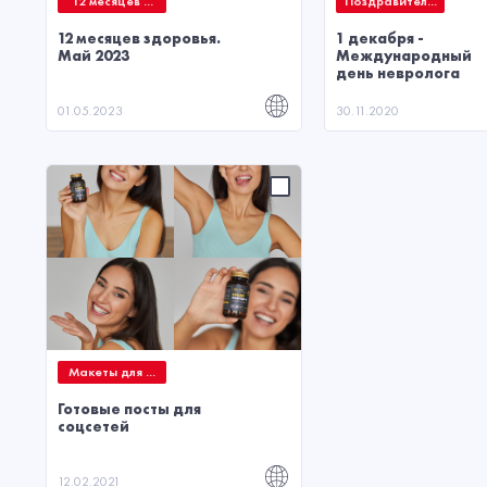
12 месяцев ...
Поздравител...
12 месяцев здоровья.
1 декабря -
Май 2023
Международный
день невролога
01.05.2023
30.11.2020
Макеты для ...
Готовые посты для
соцсетей
12.02.2021