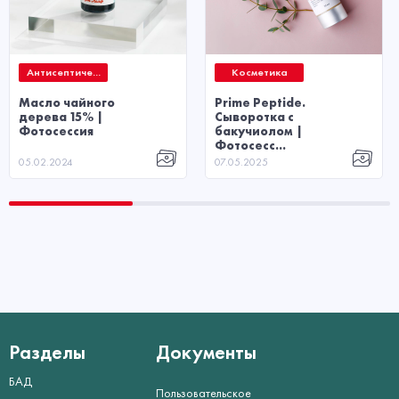
Антисептиче...
Косметика
Масло чайного
Prime Peptide.
дерева 15% |
Сыворотка с
Фотосессия
бакучиолом |
Фотосесс...
05.02.2024
07.05.2025
Разделы
Документы
БАД
Пользовательское