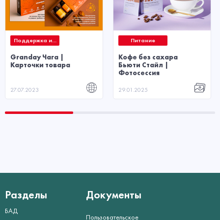
Поддержка и...
Питание
Granday Чага |
Кофе без сахара
Карточки товара
Бьюти Стайл |
Фотосессия
27.07.2023
29.01.2025
Разделы
Документы
БАД
Пользовательское